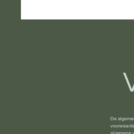
De algemen
voorwaarden
algemene v