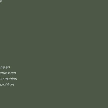
en
ene en
erpreteren
zou moeten
nzicht en