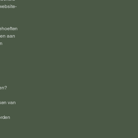
website-
ehoeften
ten aan
en
en?
ken van
orden