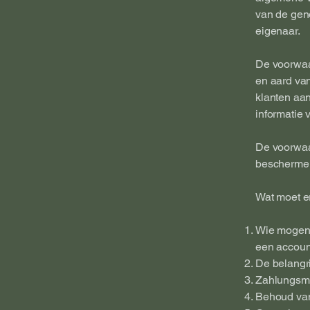
van de gen
eigenaar.
De voorwaa
en aard va
klanten aa
informatie v
De voorwaa
beschermen
Wat moet e
Wie mogen 
een account
De belangr
Zahlungsmet
Behoud van