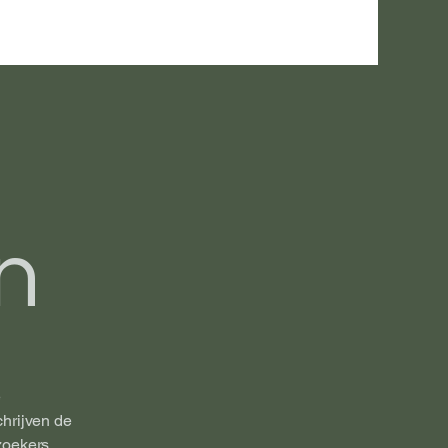
n
e
chrijven de
zoekers