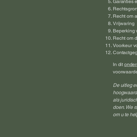
Garanties e
Rechtsgrond
Recht om a
Vrijwaring
Beperking 
Recht om d
Voorkeur vo
Contactge
In dit
onder
voorwaarde
De uitleg e
hoogwaardig
als juridis
doen. We ra
om u te hel